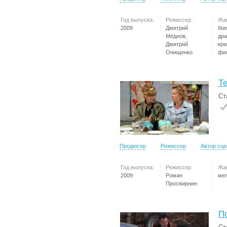
Год выпуска:
Режиссер:
Жа
2009
Дмитрий
бое
Меднов,
дра
Дмитрий
кр
Онищенко
фи
Т
Ст
Продюсер
Режиссер
Автор сц
Год выпуска:
Режиссер:
Жа
2009
Роман
ме
Просвирнин
П