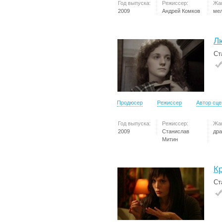
Год выпуска:
Режиссер:
Жа
2009
Андрей Комков
ме
Л
Ст
Продюсер
Режиссер
Автор сц
Год выпуска:
Режиссер:
Жа
2009
Станислав
др
Митин
К
Ст