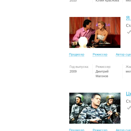
2010
Юлия Краснова
Ме
Я
Ст
Продюсер
Режиссер
Автор сц
Год выпуска:
Режиссер:
Жа
2009
Дмитрий
ме
Магонов
Ц
Ст
Продюсер
Режиссер
Автор сц