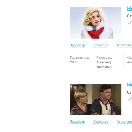
М
Ст
Продюсер
Режиссер
Автор сц
Год выпуска:
Режиссер:
Жа
2009
Александр
ме
Кананович
М
Ст
Продюсер
Режиссер
Автор сц