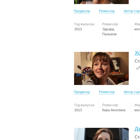
Продюсер
Режиссер
Автор сц
Год выпуска:
Режиссер:
Жа
2013
Эдуард
ме
Пальмов
Х
Ст
Продюсер
Режиссер
Автор сц
Год выпуска:
Режиссер:
Жа
2013
Кира Ангелина
ме
Д
Ст