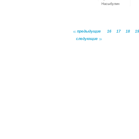
Насыбулин
предыдущие
16
17
18
1
следующие