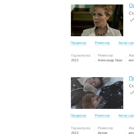
О
Ст
Продюсер
Режиссер
Автор сц
Год выпуска:
Режиссер:
Жа
2013
Александр Хван
ме
П
Ст
Продюсер
Режиссер
Автор сц
Год выпуска:
Режиссер:
Жа
2013
Артем
ме