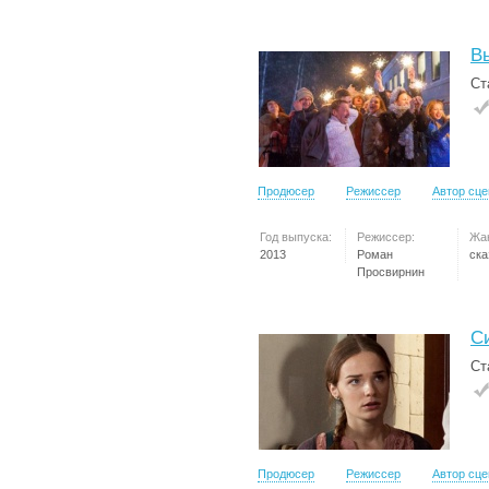
В
Ст
Продюсер
Режиссер
Автор сц
Год выпуска:
Режиссер:
Жа
2013
Роман
ска
Просвирнин
С
Ст
Продюсер
Режиссер
Автор сц