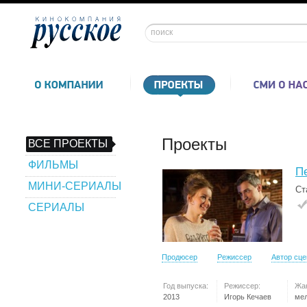
Проекты
ВСЕ ПРОЕКТЫ
ФИЛЬМЫ
П
МИНИ-СЕРИАЛЫ
Ст
СЕРИАЛЫ
Продюсер
Режиссер
Автор сц
Год выпуска:
Режиссер:
Жа
2013
Игорь Кечаев
ме