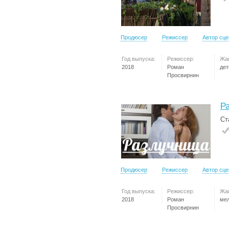
Продюсер
Режиссер
Автор сц
Год выпуска:
Режиссер:
Жа
2018
Роман
дет
Просвирнин
Р
Ст
Продюсер
Режиссер
Автор сц
Год выпуска:
Режиссер:
Жа
2018
Роман
ме
Просвирнин