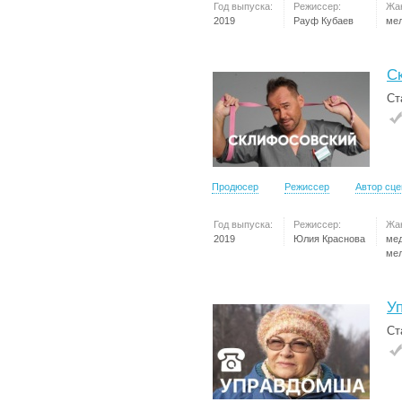
Год выпуска:
Режиссер:
Жа
2019
Рауф Кубаев
ме
С
Ст
Продюсер
Режиссер
Автор сц
Год выпуска:
Режиссер:
Жа
2019
Юлия Краснова
ме
ме
У
Ст