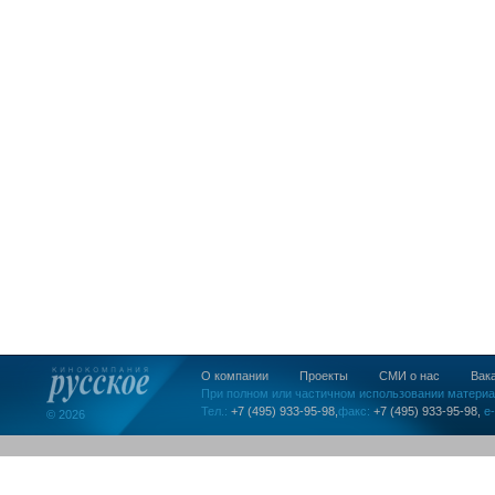
О компании
Проекты
СМИ о нас
Вак
При полном или частичном использовании материа
Тел.:
+7 (495) 933-95-98,
факс:
+7 (495) 933-95-98,
e-
© 2026