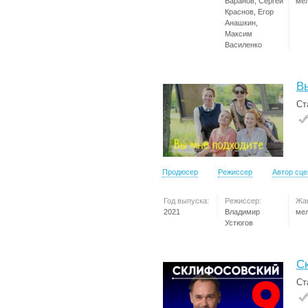
Баранов, Сергей
ме
Краснов, Егор
Анашкин,
Максим
Василенко
В
Ст
Продюсер
Режиссер
Автор сц
Год выпуска:
Режиссер:
Жа
2021
Владимир
ме
Устюгов
С
Ст