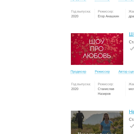
Год выпуска:
Режиссер:
Жа
2020
Егор Анашкин
др
Ш
Ст
Продюсер
Режиссер
Автор сц
Год выпуска:
Режиссер:
Жа
2020
Станислав
ме
Назиров
Н
Ст