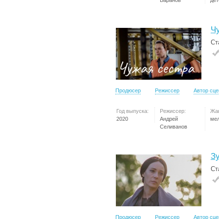
Баранов
дет
Ч
Ст
Продюсер
Режиссер
Автор сц
Год выпуска:
Режиссер:
Жа
2020
Андрей
ме
Селиванов
З
Ст
Продюсер
Режиссер
Автор сц