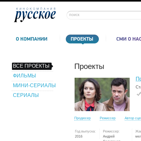
Проекты
ВСЕ ПРОЕКТЫ
ФИЛЬМЫ
П
МИНИ-СЕРИАЛЫ
Ст
СЕРИАЛЫ
Продюсер
Режиссер
Автор сц
Год выпуска:
Режиссер:
Жа
2016
Андрей
ме