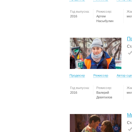
Год выпуска:
Режиссер:
Жа
2016
Артем
ме
Насыбулин
П
Ст
Продюсер
Режиссер
Автор сц
Год выпуска:
Режиссер:
Жа
2016
Валерий
ме
Девятилов
М
Ст