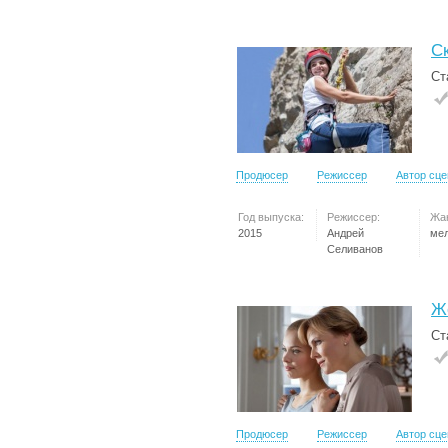
С
Ст
Продюсер
Режиссер
Автор сц
Год выпуска:
Режиссер:
Жа
2015
Андрей
ме
Селиванов
Ж
Ст
Продюсер
Режиссер
Автор сц