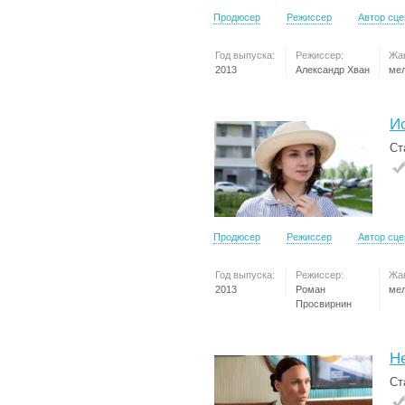
Продюсер
Режиссер
Автор сц
Год выпуска:
Режиссер:
Жа
2013
Александр Хван
ме
И
Ст
Продюсер
Режиссер
Автор сц
Год выпуска:
Режиссер:
Жа
2013
Роман
ме
Просвирнин
Н
Ст