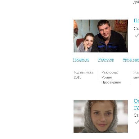
др
По
Ст
Продюсер
Режиссер
Автор сц
Год выпуска:
Режиссер:
Жа
2015
Роман
ме
Просвирнин
О
т
Ст