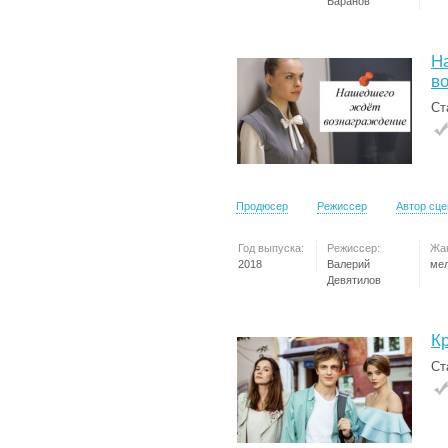
Баранов
Н
в
Ст
Продюсер
Режиссер
Автор сц
Год выпуска:
Режиссер:
Жа
2018
Валерий
ме
Девятилов
К
Ст