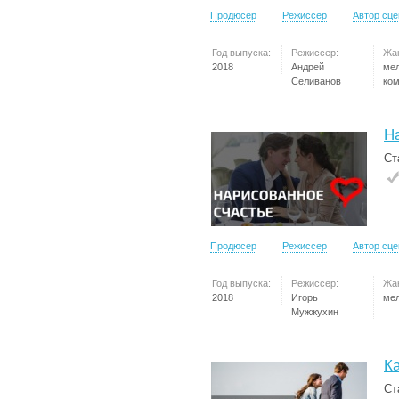
Продюсер
Режиссер
Автор сц
Год выпуска:
Режиссер:
Жа
2018
Андрей
ме
Селиванов
ко
Н
Ст
Продюсер
Режиссер
Автор сц
Год выпуска:
Режиссер:
Жа
2018
Игорь
ме
Мужжухин
К
Ст