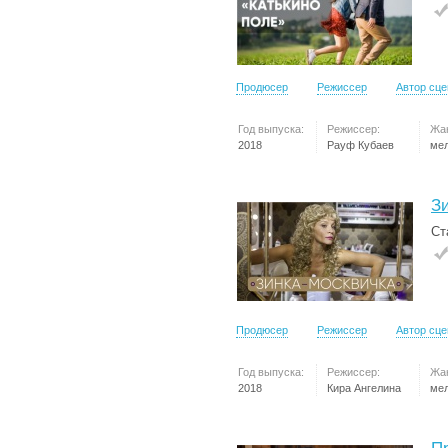
Продюсер
Режиссер
Автор сц
Год выпуска:
Режиссер:
Жа
2018
Рауф Кубаев
ме
З
Ст
Продюсер
Режиссер
Автор сц
Год выпуска:
Режиссер:
Жа
2018
Кира Ангелина
ме