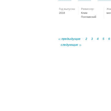
Год выпуска:
Режиссер:
Жа
2018
Клим
ме
Поплавский
предыдущие
2
3
4
5
6
следующие