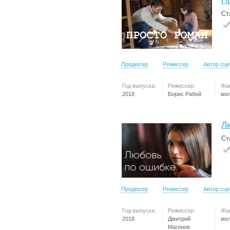
П
Ст
Продюсер
Режиссер
Автор сц
Год выпуска:
Режиссер:
Жа
2018
Борис Рабей
ме
Л
Ст
Продюсер
Режиссер
Автор сц
Год выпуска:
Режиссер:
Жа
2018
Дмитрий
ме
Магонов