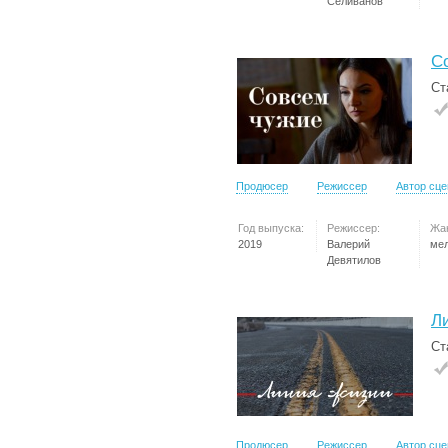
Селиванов
С
Ст
Продюсер
Режиссер
Автор сц
Год выпуска:
Режиссер:
Жа
2019
Валерий
ме
Девятилов
Л
Ст
Продюсер
Режиссер
Автор сц