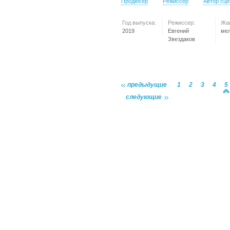
Продюсер
Режиссер
Автор сц
Год выпуска:
Режиссер:
Жа
2019
Евгений
ме
Звездаков
предыдущие
1
2
3
4
5
следующие