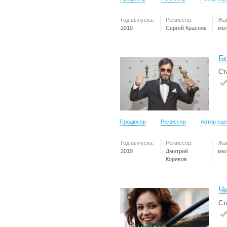
Год выпуска:
Режиссер:
Жа
2019
Сергей Краснов
ме
Б
Ст
Продюсер
Режиссер
Автор сц
Год выпуска:
Режиссер:
Жа
2019
Дмитрий
ме
Корявов
Ч
Ст