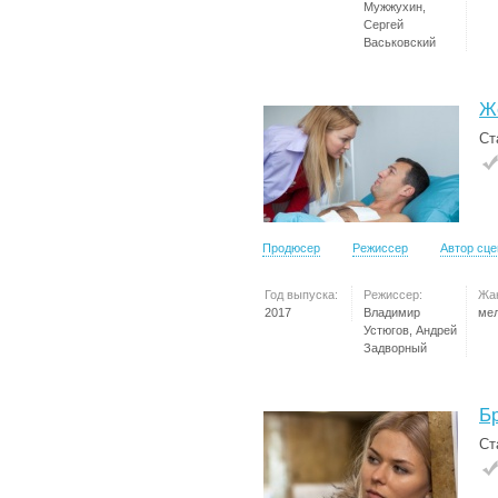
Мужжухин,
Сергей
Васьковский
Ж
Ст
Продюсер
Режиссер
Автор сц
Год выпуска:
Режиссер:
Жа
2017
Владимир
ме
Устюгов, Андрей
Задворный
Б
Ст