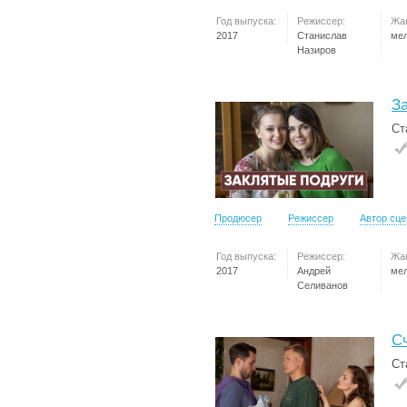
Год выпуска:
Режиссер:
Жа
2017
Станислав
ме
Назиров
З
Ст
Продюсер
Режиссер
Автор сц
Год выпуска:
Режиссер:
Жа
2017
Андрей
ме
Селиванов
С
Ст