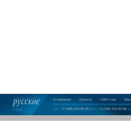
О компании
Проекты
СМИ о нас
Вак
При полном или частичном использовании материа
Тел.:
+7 (495) 933-95-98,
факс:
+7 (495) 933-95-98,
e-
© 2026