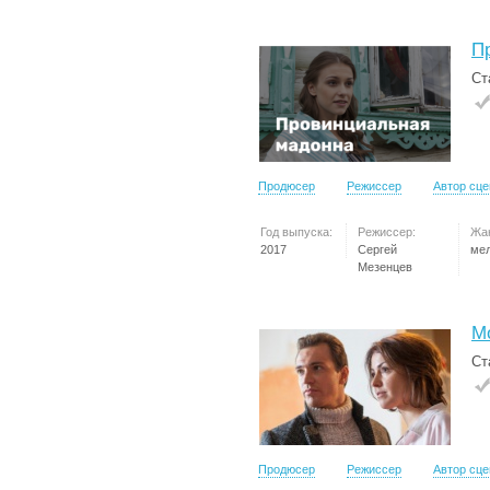
П
Ст
Продюсер
Режиссер
Автор сц
Год выпуска:
Режиссер:
Жа
2017
Сергей
ме
Мезенцев
М
Ст
Продюсер
Режиссер
Автор сц