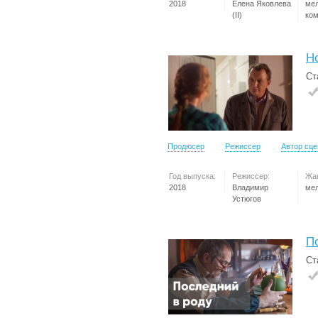
2018
Елена Яковлева
ме
(II)
ко
Н
Ст
Продюсер
Режиссер
Автор сц
Год выпуска:
Режиссер:
Жа
2018
Владимир
ме
Устюгов
П
Ст