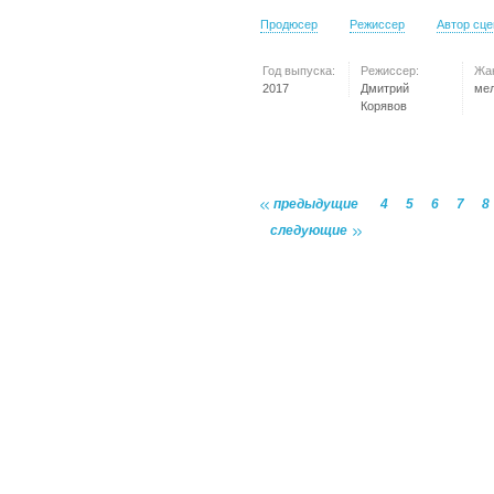
Продюсер
Режиссер
Автор сц
Год выпуска:
Режиссер:
Жа
2017
Дмитрий
ме
Корявов
предыдущие
4
5
6
7
8
следующие