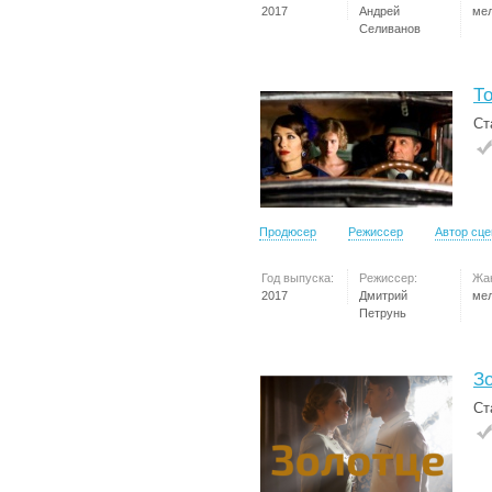
2017
Андрей
ме
Селиванов
Т
Ст
Продюсер
Режиссер
Автор сц
Год выпуска:
Режиссер:
Жа
2017
Дмитрий
ме
Петрунь
З
Ст