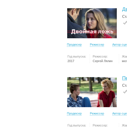
Д
Ст
Продюсер
Режиссер
Автор сц
Год выпуска:
Режиссер:
Жа
2017
Сергей Лялин
ме
П
Ст
Продюсер
Режиссер
Автор сц
Год выпуска:
Режиссер:
Жа