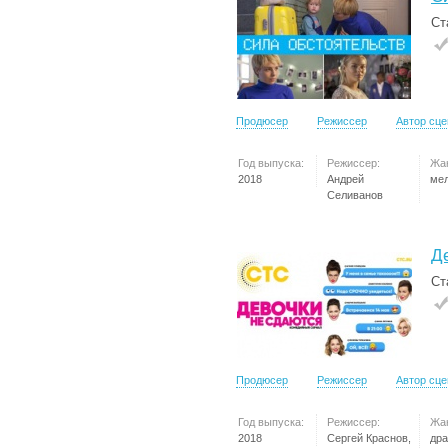
Ст
Продюсер
Режиссер
Автор сц
Год выпуска:
Режиссер:
Жа
2018
Андрей
ме
Селиванов
Д
Ст
Продюсер
Режиссер
Автор сц
Год выпуска:
Режиссер:
Жа
2018
Сергей Краснов,
др