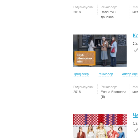
Год выпуска:
Режиссер:
Жа
2018
Валентин
ме
Донсков
К
Ст
Продюсер
Режиссер
Автор сц
Год выпуска:
Режиссер:
Жа
2018
Елена Яковлева
ме
(II)
Ч
Ст