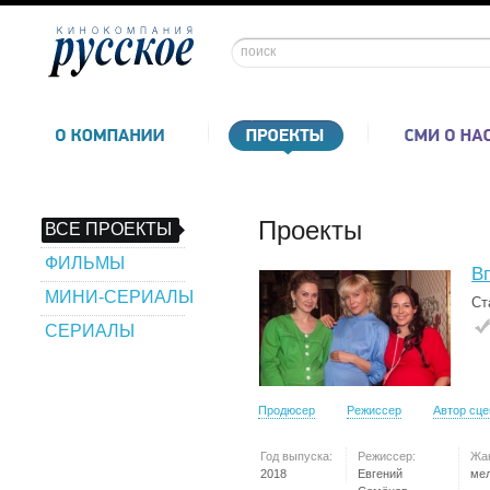
Проекты
ВСЕ ПРОЕКТЫ
ФИЛЬМЫ
В
МИНИ-СЕРИАЛЫ
Ст
СЕРИАЛЫ
Продюсер
Режиссер
Автор сц
Год выпуска:
Режиссер:
Жа
2018
Евгений
ме