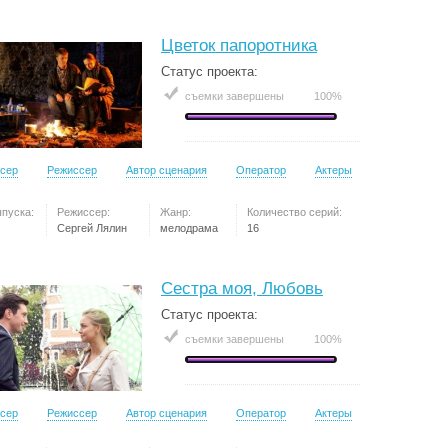
Цветок папоротника
Статус проекта:
съемки завершены
100%
сер
Режиссер
Автор сценария
Оператор
Актеры
ыпуска:
Режиссер:
Жанр:
Количество серий:
Сергей Лялин
мелодрама
16
Сестра моя, Любовь
Статус проекта:
съемки завершены
100%
сер
Режиссер
Автор сценария
Оператор
Актеры