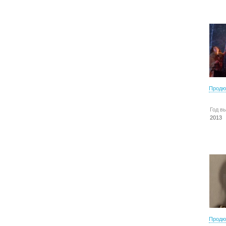
Продю
Год в
2013
Продю