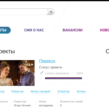
оекты
С
Переезд
Статус проекта:
съемки завершены
100%
сер
Режиссер
Автор сценария
Оператор
Актеры
ыпуска:
Режиссер:
Жанр:
Количество серий:
Игорь Кечаев
мелодрама
8