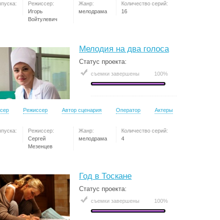
ыпуска:
Режиссер:
Жанр:
Количество серий:
Игорь
мелодрама
16
Войтулевич
Мелодия на два голоса
Статус проекта:
съемки завершены
100%
сер
Режиссер
Автор сценария
Оператор
Актеры
ыпуска:
Режиссер:
Жанр:
Количество серий:
Сергей
мелодрама
4
Мезенцев
Год в Тоскане
Статус проекта:
съемки завершены
100%