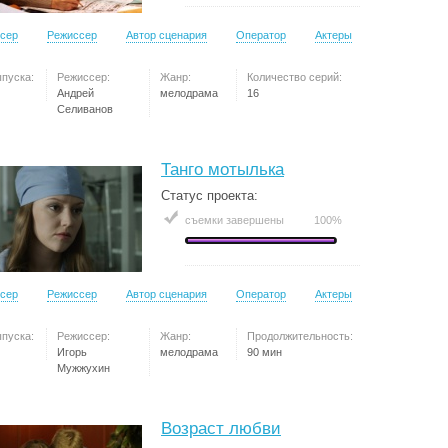
сер
Режиссер
Автор сценария
Оператор
Актеры
ыпуска:
Режиссер:
Жанр:
Количество серий:
Андрей
мелодрама
16
Селиванов
Танго мотылька
Статус проекта:
съемки завершены
100%
сер
Режиссер
Автор сценария
Оператор
Актеры
ыпуска:
Режиссер:
Жанр:
Продолжительность:
Игорь
мелодрама
90 мин
Мужжухин
Возраст любви