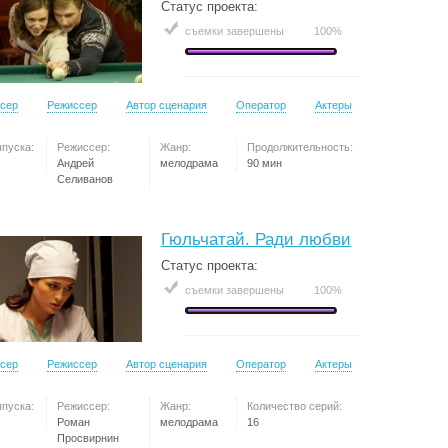
Статус проекта:
съемки завершены
100%
сер
Режиссер
Автор сценария
Оператор
Актеры
ыпуска:
Режиссер:
Жанр:
Продолжительность:
Андрей
мелодрама
90 мин
Селиванов
Гюльчатай. Ради любви
Статус проекта:
съемки завершены
100%
сер
Режиссер
Автор сценария
Оператор
Актеры
ыпуска:
Режиссер:
Жанр:
Количество серий:
Роман
мелодрама
16
Просвирнин