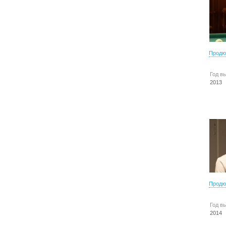
Продю
Год в
2013
Продю
Год в
2014