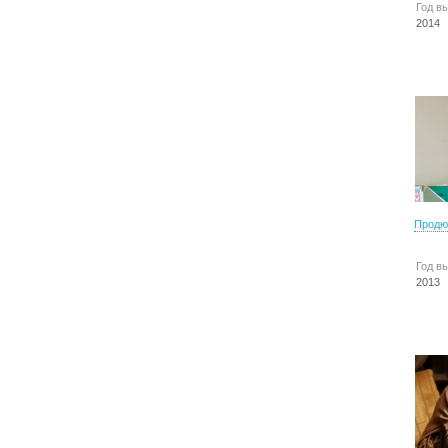
Год в
2014
Продю
Год в
2013