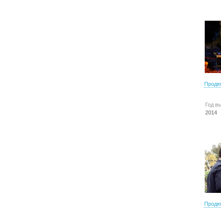
Продю
Год в
2014
Продю