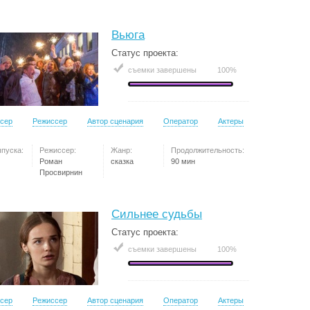
Вьюга
Статус проекта:
съемки завершены
100%
сер
Режиссер
Автор сценария
Оператор
Актеры
ыпуска:
Режиссер:
Жанр:
Продолжительность:
Роман
сказка
90 мин
Просвирнин
Сильнее судьбы
Статус проекта:
съемки завершены
100%
сер
Режиссер
Автор сценария
Оператор
Актеры