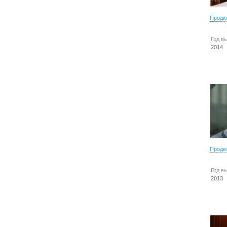
Продю
Год в
2014
Продю
Год в
2013