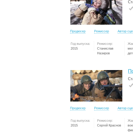
Ст
Продюсер
Режиссер
Автор сц
Год выпуска:
Режиссер:
Жа
2015
Станислав
ме
Назиров
дет
П
Ст
Продюсер
Режиссер
Автор сц
Год выпуска:
Режиссер:
Жа
2015
Сергей Краснов
во
фи