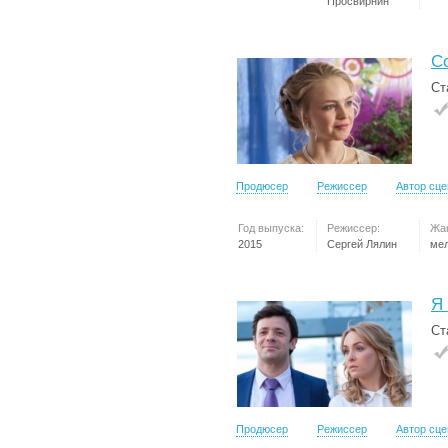
Просвирнин
С
Ст
Продюсер
Режиссер
Автор сц
Год выпуска:
Режиссер:
Жа
2015
Сергей Лялин
ме
Я
Ст
Продюсер
Режиссер
Автор сц