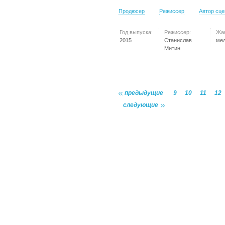
Продюсер
Режиссер
Автор сц
Год выпуска:
Режиссер:
Жа
2015
Станислав
ме
Митин
предыдущие
9
10
11
12
следующие