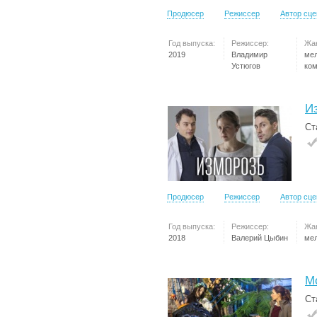
Продюсер
Режиссер
Автор сц
Год выпуска:
Режиссер:
Жа
2019
Владимир
ме
Устюгов
ко
И
Ст
Продюсер
Режиссер
Автор сц
Год выпуска:
Режиссер:
Жа
2018
Валерий Цыбин
ме
Мо
Ст