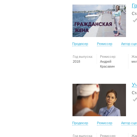
Г
Ст
Продюсер
Режиссер
Автор сц
Год выпуска:
Режиссер:
Жа
2018
Андрей
ме
Красавин
У
Ст
Продюсер
Режиссер
Автор сц
Год выпуска:
Режиссер:
Жа