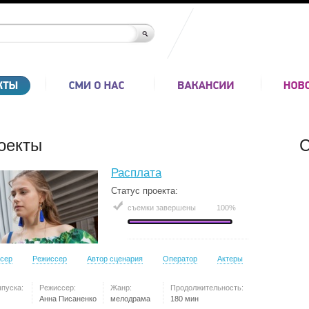
оекты
С
Расплата
Статус проекта:
съемки завершены
100%
сер
Режиссер
Автор сценария
Оператор
Актеры
ыпуска:
Режиссер:
Жанр:
Продолжительность:
Анна Писаненко
мелодрама
180 мин