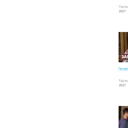
Год в
2017
Продю
Год в
2017