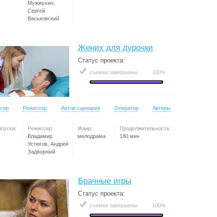
Мужжухин,
Сергей
Васьковский
Жених для дурочки
Статус проекта:
съемки завершены
100%
сер
Режиссер
Автор сценария
Оператор
Актеры
ыпуска:
Режиссер:
Жанр:
Продолжительность:
Владимир
мелодрама
180 мин
Устюгов, Андрей
Задворный
Брачные игры
Статус проекта:
съемки завершены
100%