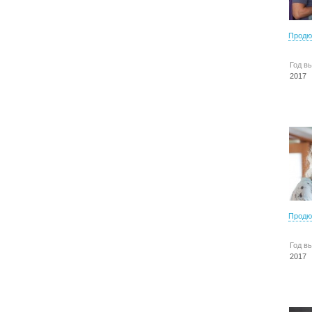
Продю
Год в
2017
Продю
Год в
2017