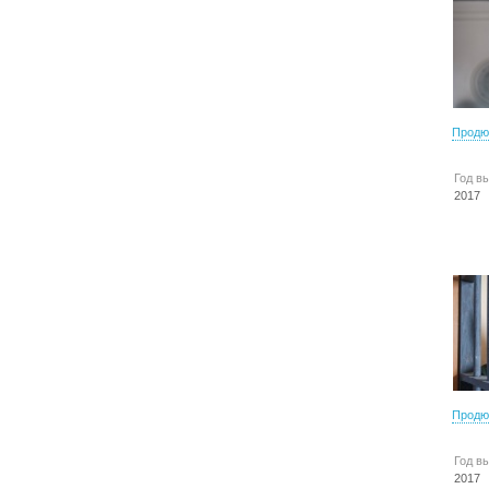
Продю
Год в
2017
Продю
Год в
2017