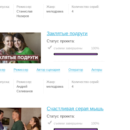
ыпуска:
Режиссер:
Жанр:
Количество серий:
Станислав
мелодрама
4
Назиров
Заклятые подруги
Статус проекта:
съемки завершены
100%
сер
Режиссер
Автор сценария
Оператор
Актеры
ыпуска:
Режиссер:
Жанр:
Количество серий:
Андрей
мелодрама
4
Селиванов
Счастливая серая мышь
Статус проекта:
съемки завершены
100%