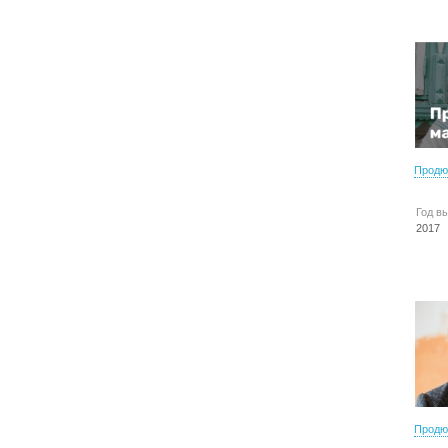
Продю
Год в
2017
Продю