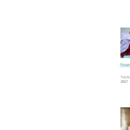
Продю
Год в
2017