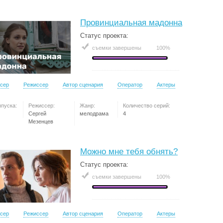
Провинциальная мадонна
Статус проекта:
съемки завершены
100%
сер
Режиссер
Автор сценария
Оператор
Актеры
ыпуска:
Режиссер:
Жанр:
Количество серий:
Сергей
мелодрама
4
Мезенцев
Можно мне тебя обнять?
Статус проекта:
съемки завершены
100%
сер
Режиссер
Автор сценария
Оператор
Актеры