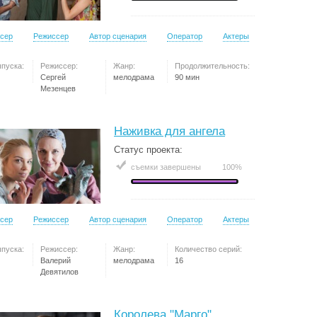
сер
Режиссер
Автор сценария
Оператор
Актеры
ыпуска:
Режиссер:
Жанр:
Продолжительность:
Сергей
мелодрама
90 мин
Мезенцев
Наживка для ангела
Статус проекта:
съемки завершены
100%
сер
Режиссер
Автор сценария
Оператор
Актеры
ыпуска:
Режиссер:
Жанр:
Количество серий:
Валерий
мелодрама
16
Девятилов
Королева "Марго"