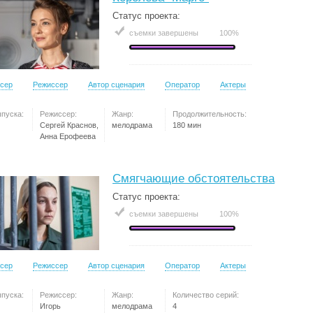
Статус проекта:
съемки завершены
100%
сер
Режиссер
Автор сценария
Оператор
Актеры
ыпуска:
Режиссер:
Жанр:
Продолжительность:
Сергей Краснов,
мелодрама
180 мин
Анна Ерофеева
Смягчающие обстоятельства
Статус проекта:
съемки завершены
100%
сер
Режиссер
Автор сценария
Оператор
Актеры
ыпуска:
Режиссер:
Жанр:
Количество серий:
Игорь
мелодрама
4