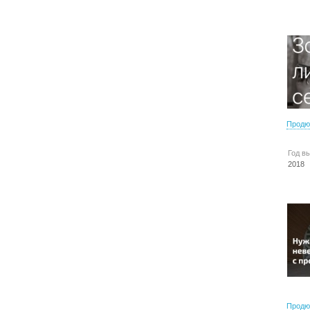
Продю
Год в
2018
Продю