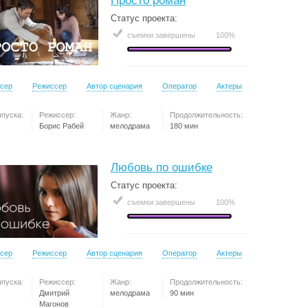
Просто роман
Статус проекта:
съемки завершены
100%
сер
Режиссер
Автор сценария
Оператор
Актеры
ыпуска:
Режиссер:
Жанр:
Продолжительность:
Борис Рабей
мелодрама
180 мин
Любовь по ошибке
Статус проекта:
съемки завершены
100%
сер
Режиссер
Автор сценария
Оператор
Актеры
ыпуска:
Режиссер:
Жанр:
Продолжительность:
Дмитрий
мелодрама
90 мин
Магонов