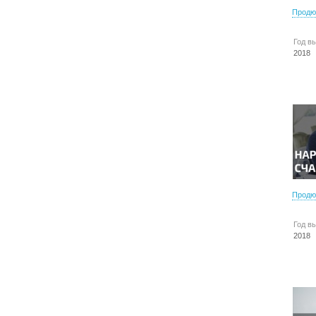
Продю
Год в
2018
Продю
Год в
2018