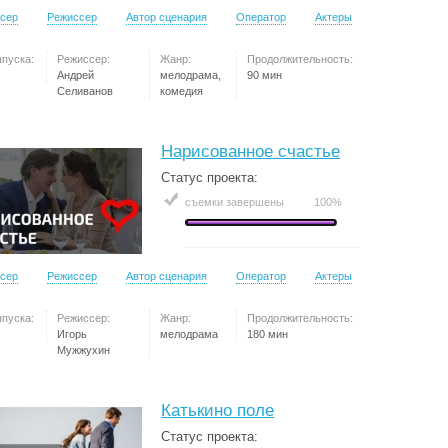
сер
Режиссер
Автор сценария
Оператор
Актеры
ыпуска:
Режиссер:
Жанр:
Продолжительность:
Андрей
мелодрама,
90 мин
Селиванов
комедия
Нарисованное счастье
Статус проекта:
съемки завершены
100%
сер
Режиссер
Автор сценария
Оператор
Актеры
ыпуска:
Режиссер:
Жанр:
Продолжительность:
Игорь
мелодрама
180 мин
Мужжухин
Катькино поле
Статус проекта: