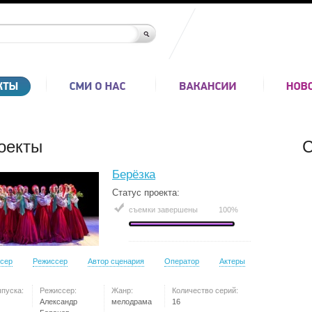
оекты
С
Берёзка
Статус проекта:
съемки завершены
100%
сер
Режиссер
Автор сценария
Оператор
Актеры
ыпуска:
Режиссер:
Жанр:
Количество серий:
Александр
мелодрама
16