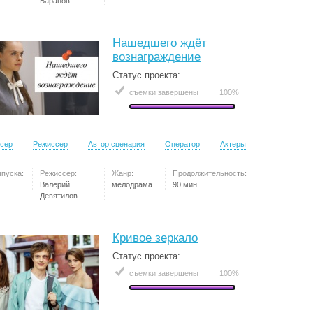
Баранов
Нашедшего ждёт
вознаграждение
Статус проекта:
съемки завершены
100%
сер
Режиссер
Автор сценария
Оператор
Актеры
ыпуска:
Режиссер:
Жанр:
Продолжительность:
Валерий
мелодрама
90 мин
Девятилов
Кривое зеркало
Статус проекта:
съемки завершены
100%