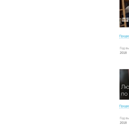
Продю
Год в
2018
Продю
Год в
2018