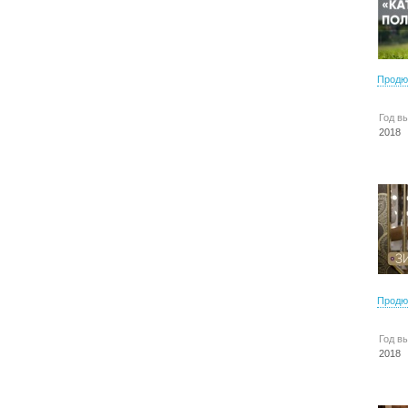
Продю
Год в
2018
Продю
Год в
2018