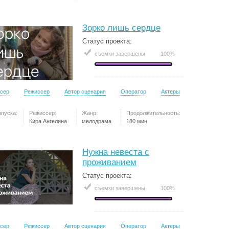
Зорко лишь сердце
Статус проекта:
съемки завершены
100%
сер
Режиссер
Автор сценария
Оператор
Актеры
ыпуска:
Режиссер:
Жанр:
Продолжительность:
Кира Ангелина
мелодрама
180 мин
Нужна невеста с
проживанием
Статус проекта:
съемки завершены
100%
сер
Режиссер
Автор сценария
Оператор
Актеры