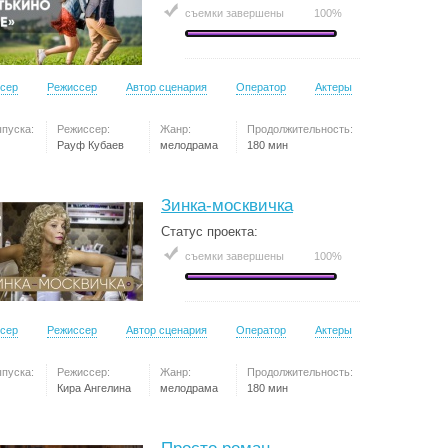
съемки завершены
100%
сер
Режиссер
Автор сценария
Оператор
Актеры
ыпуска:
Режиссер:
Жанр:
Продолжительность:
Рауф Кубаев
мелодрама
180 мин
Зинка-москвичка
Статус проекта:
съемки завершены
100%
сер
Режиссер
Автор сценария
Оператор
Актеры
ыпуска:
Режиссер:
Жанр:
Продолжительность:
Кира Ангелина
мелодрама
180 мин