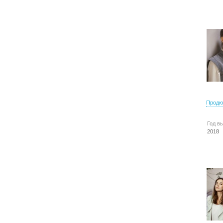
Продю
Год в
2018