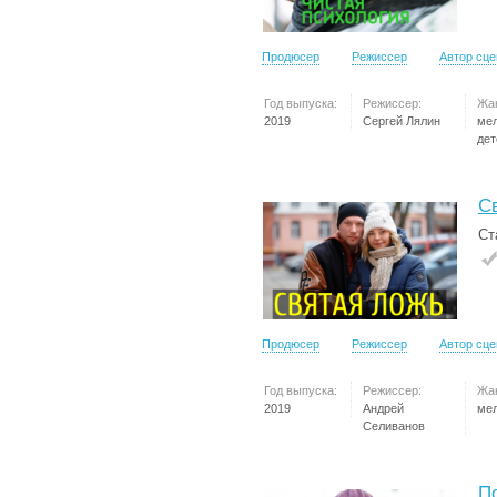
Продюсер
Режиссер
Автор сц
Год выпуска:
Режиссер:
Жа
2019
Сергей Лялин
ме
дет
С
Ст
Продюсер
Режиссер
Автор сц
Год выпуска:
Режиссер:
Жа
2019
Андрей
ме
Селиванов
П