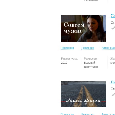
Селиванов
С
Ст
Продюсер
Режиссер
Автор сц
Год выпуска:
Режиссер:
Жа
2019
Валерий
ме
Девятилов
Л
Ст
Продюсер
Режиссер
Автор сц