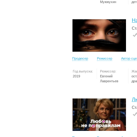
Мужжухин
дет
Н
Ст
Продюсер
Режиссер
Автор сц
Год выпуска:
Режиссер:
Жа
2019
Евгений
ос
Лаврентьев
др
Л
Ст