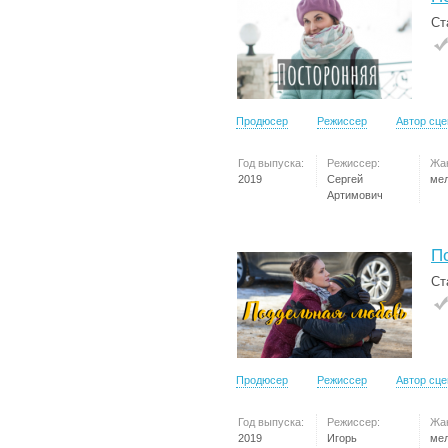
Ст
Продюсер
Режиссер
Автор сц
Год выпуска:
Режиссер:
Жа
2019
Сергей
ме
Артимович
П
Ст
Продюсер
Режиссер
Автор сц
Год выпуска:
Режиссер:
Жа
2019
Игорь
ме