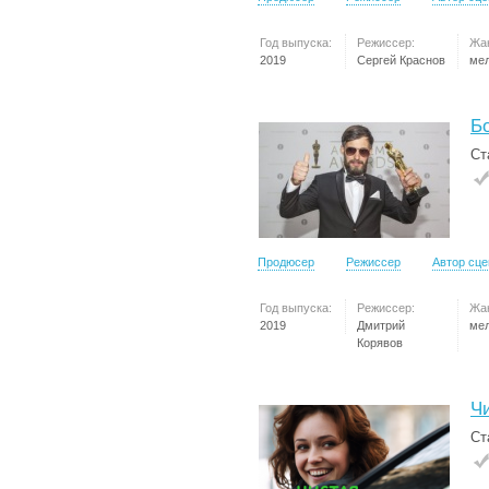
Год выпуска:
Режиссер:
Жа
2019
Сергей Краснов
ме
Б
Ст
Продюсер
Режиссер
Автор сц
Год выпуска:
Режиссер:
Жа
2019
Дмитрий
ме
Корявов
Ч
Ст