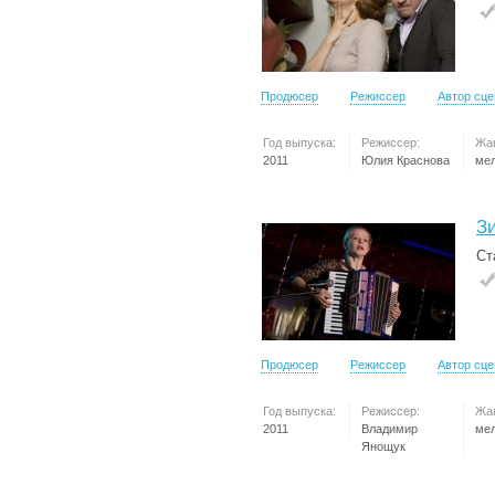
Продюсер
Режиссер
Автор сц
Год выпуска:
Режиссер:
Жа
2011
Юлия Краснова
ме
З
Ст
Продюсер
Режиссер
Автор сц
Год выпуска:
Режиссер:
Жа
2011
Владимир
ме
Янощук