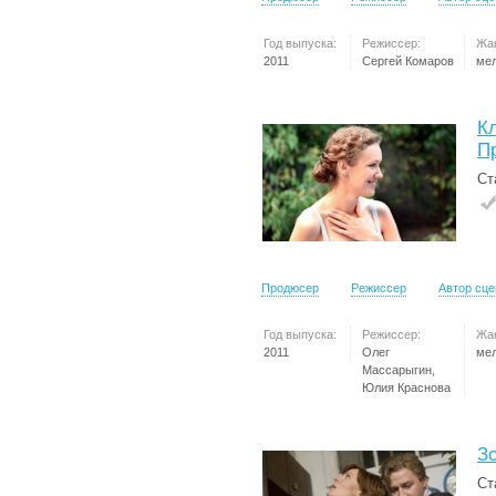
Год выпуска:
Режиссер:
Жа
2011
Сергей Комаров
ме
К
П
Ст
Продюсер
Режиссер
Автор сц
Год выпуска:
Режиссер:
Жа
2011
Олег
ме
Массарыгин,
Юлия Краснова
З
Ст