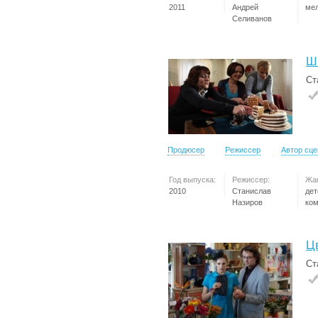
2011
Андрей
ме
Селиванов
Ш
Ст
Продюсер
Режиссер
Автор сц
Год выпуска:
Режиссер:
Жа
2010
Станислав
дет
Назиров
ко
Ц
Ст