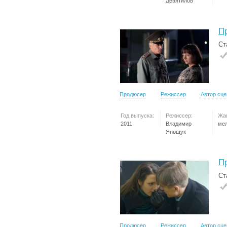
Девятилов
П
Ст
Продюсер
Режиссер
Автор сц
Год выпуска:
Режиссер:
Жа
2011
Владимир
ме
Янощук
П
Ст
Продюсер
Режиссер
Автор сц