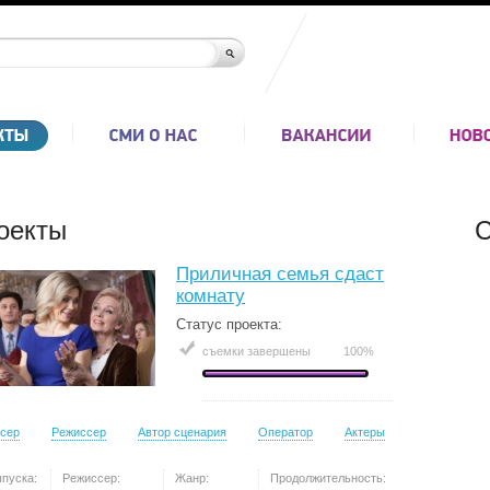
оекты
С
Приличная семья сдаст
комнату
Статус проекта:
съемки завершены
100%
сер
Режиссер
Автор сценария
Оператор
Актеры
ыпуска:
Режиссер:
Жанр:
Продолжительность: