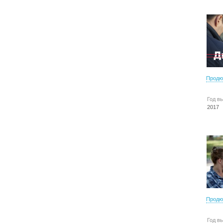
Продю
Год в
2017
Продю
Год в