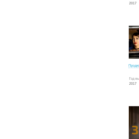
2017
Продю
Год в
2017