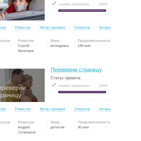
съемки завершены
100%
сер
Режиссер
Автор сценария
Оператор
Актеры
ыпуска:
Режиссер:
Жанр:
Продолжительность:
Сергей
мелодрама
180 мин
Мезенцев
Переверни страницу
Статус проекта:
съемки завершены
100%
сер
Режиссер
Автор сценария
Оператор
Актеры
ыпуска:
Режиссер:
Жанр:
Продолжительность:
Андрей
детектив
90 мин
Селиванов