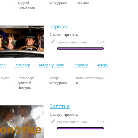
Андрей
мелодрама
180 мин
Селиванов
Торгсин
Статус проекта:
съемки завершены
100%
сер
Режиссер
Автор сценария
Оператор
Актеры
ыпуска:
Режиссер:
Жанр:
Количество серий:
Дмитрий
мелодрама
8
Петрунь
Золотце
Статус проекта:
съемки завершены
100%