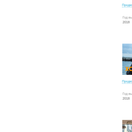
Продю
Год в
2018
Продю
Год в
2018