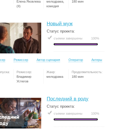
Елена Яковлева
мелодрама,
180 мин
(II)
комедия
Новый муж
Статус проекта:
съемки завершены
100%
сер
Режиссер
Автор сценария
Оператор
Актеры
ыпуска:
Режиссер:
Жанр:
Продолжительность:
Владимир
мелодрама
180 мин
Устюгов
Последний в роду
Статус проекта:
съемки завершены
100%