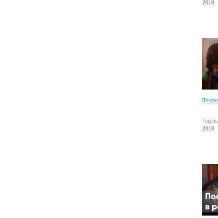
2018
Продю
Год в
2018