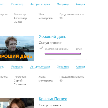
сер
Режиссер
Автор сценария
Оператор
Актеры
ыпуска:
Режиссер:
Жанр:
Продолжительность:
Александр
мелодрама
90
Имакин
Хороший день
Статус проекта:
съемки завершены
100%
сер
Режиссер
Автор сценария
Оператор
Актеры
ыпуска:
Режиссер:
Жанр:
Продолжительность:
Сергей
мелодрама
90
Скопытин
Крылья Пегаса
Статус проекта: