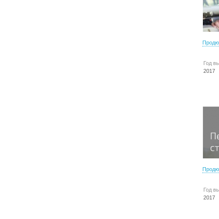
Продю
Год в
2017
Продю
Год в
2017