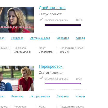
Двойная ложь
Статус проекта:
съемки завершены
100%
сер
Режиссер
Автор сценария
Оператор
Актеры
ыпуска:
Режиссер:
Жанр:
Продолжительность:
Сергей Лялин
мелодрама
180 мин
Перекресток
Статус проекта:
съемки завершены
100%
сер
Режиссер
Автор сценария
Оператор
Актеры
ыпуска:
Режиссер:
Жанр:
Продолжительность: