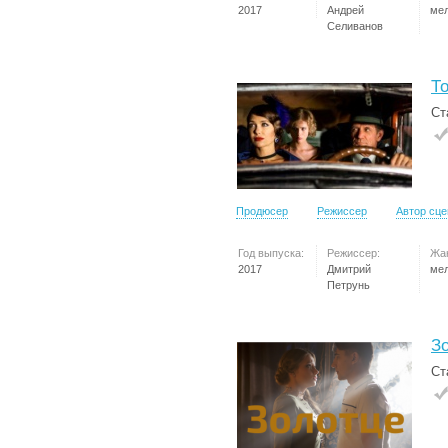
2017
Андрей
ме
Селиванов
Т
Ст
Продюсер
Режиссер
Автор сц
Год выпуска:
Режиссер:
Жа
2017
Дмитрий
ме
Петрунь
З
Ст