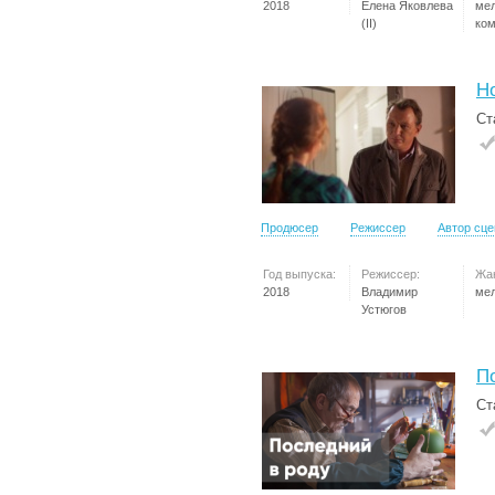
2018
Елена Яковлева
ме
(II)
ко
Н
Ст
Продюсер
Режиссер
Автор сц
Год выпуска:
Режиссер:
Жа
2018
Владимир
ме
Устюгов
П
Ст