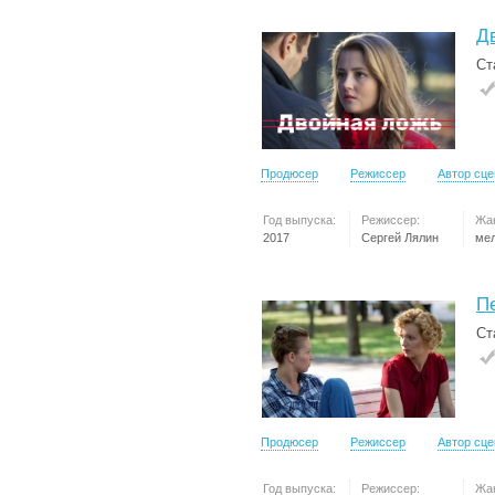
Д
Ст
Продюсер
Режиссер
Автор сц
Год выпуска:
Режиссер:
Жа
2017
Сергей Лялин
ме
П
Ст
Продюсер
Режиссер
Автор сц
Год выпуска:
Режиссер:
Жа