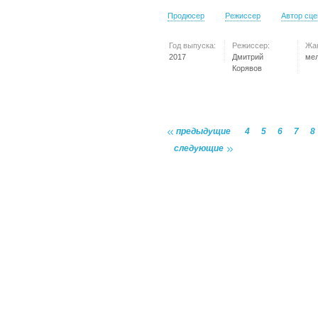
Продюсер
Режиссер
Автор сц
Год выпуска:
Режиссер:
Жа
2017
Дмитрий
ме
Корявов
предыдущие
4
5
6
7
8
следующие