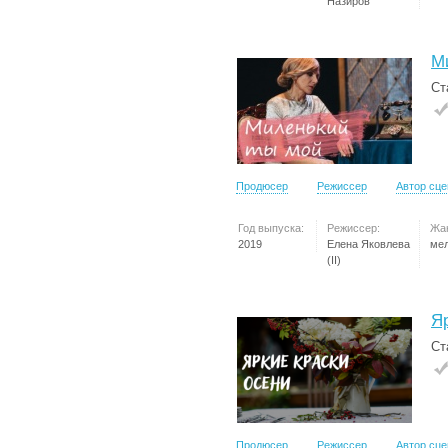
Назиров
М
Ст
Продюсер
Режиссер
Автор сц
Год выпуска:
Режиссер:
Жа
2019
Елена Яковлева
ме
(II)
Я
Ст
Продюсер
Режиссер
Автор сц