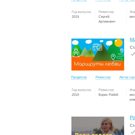
Год выпуска:
Режиссер:
Жа
2019
Сергей
ме
Артимович
М
Ст
Продюсер
Режиссер
Автор сц
Год выпуска:
Режиссер:
Жа
2019
Борис Рабей
ме
ко
Ра
Ст