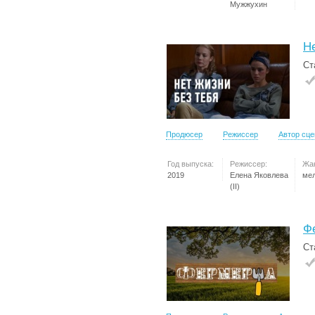
Мужжухин
Н
Ст
Продюсер
Режиссер
Автор сц
Год выпуска:
Режиссер:
Жа
2019
Елена Яковлева
ме
(II)
Ф
Ст