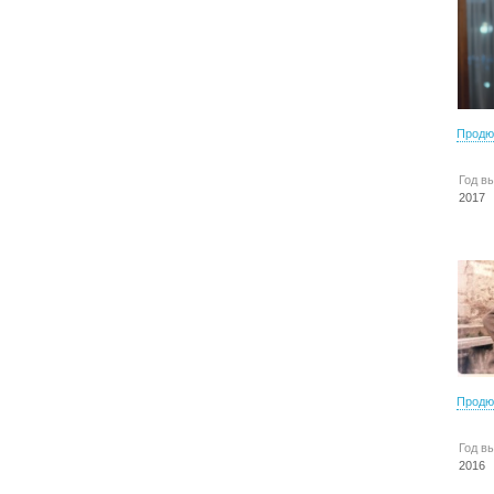
Продю
Год в
2017
Продю
Год в
2016