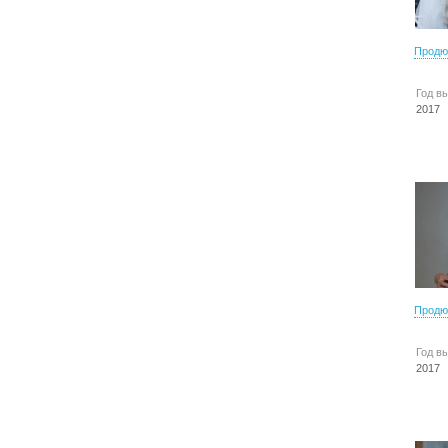
Продю
Год в
2017
Продю
Год в
2017