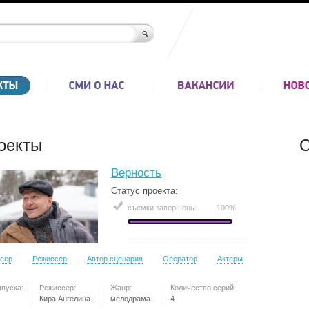
оекты
С
Верность
Статус проекта:
съемки завершены
100%
сер
Режиссер
Автор сценария
Оператор
Актеры
ыпуска:
Режиссер:
Жанр:
Количество серий:
Кира Ангелина
мелодрама
4