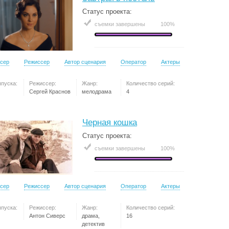
Статус проекта:
съемки завершены
100%
сер
Режиссер
Автор сценария
Оператор
Актеры
ыпуска:
Режиссер:
Жанр:
Количество серий:
Сергей Краснов
мелодрама
4
Черная кошка
Статус проекта:
съемки завершены
100%
сер
Режиссер
Автор сценария
Оператор
Актеры
ыпуска:
Режиссер:
Жанр:
Количество серий:
Антон Сиверс
драма,
16
детектив