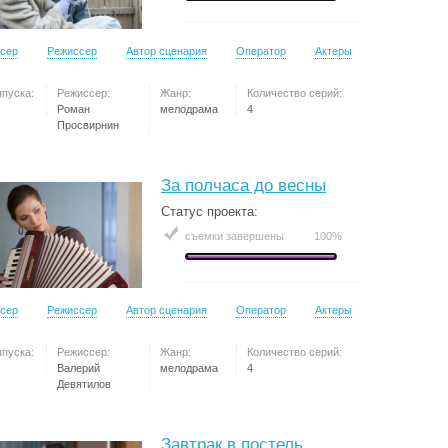
сер
Режиссер
Автор сценария
Оператор
Актеры
ыпуска:
Режиссер:
Жанр:
Количество серий:
Роман
мелодрама
4
Просвирнин
За полчаса до весны
Статус проекта:
съемки завершены
100%
сер
Режиссер
Автор сценария
Оператор
Актеры
ыпуска:
Режиссер:
Жанр:
Количество серий:
Валерий
мелодрама
4
Девятилов
Завтрак в постель