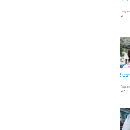
Год в
2017
Продю
Год в
2017