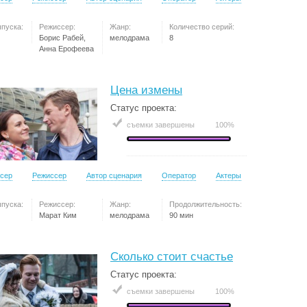
ыпуска:
Режиссер:
Жанр:
Количество серий:
Борис Рабей,
мелодрама
8
Анна Ерофеева
Цена измены
Статус проекта:
съемки завершены
100%
сер
Режиссер
Автор сценария
Оператор
Актеры
ыпуска:
Режиссер:
Жанр:
Продолжительность:
Марат Ким
мелодрама
90 мин
Сколько стоит счастье
Статус проекта:
съемки завершены
100%