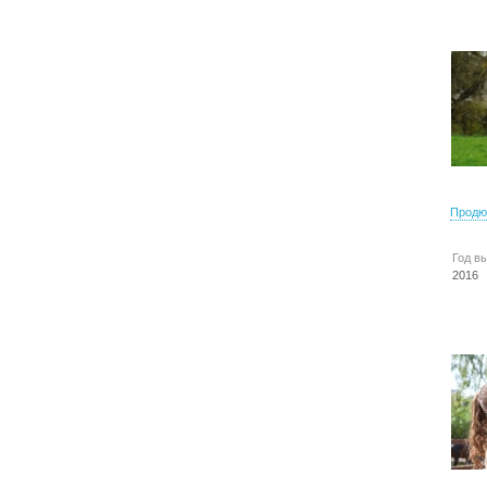
Продю
Год в
2016