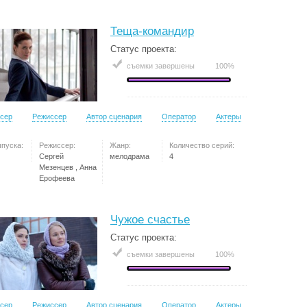
Теща-командир
Статус проекта:
съемки завершены
100%
сер
Режиссер
Автор сценария
Оператор
Актеры
ыпуска:
Режиссер:
Жанр:
Количество серий:
Сергей
мелодрама
4
Мезенцев , Анна
Ерофеева
Чужое счастье
Статус проекта:
съемки завершены
100%
сер
Режиссер
Автор сценария
Оператор
Актеры