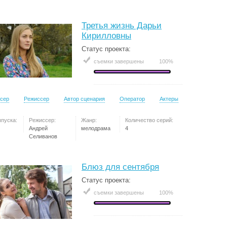
Третья жизнь Дарьи
Кирилловны
Статус проекта:
съемки завершены
100%
сер
Режиссер
Автор сценария
Оператор
Актеры
ыпуска:
Режиссер:
Жанр:
Количество серий:
Андрей
мелодрама
4
Селиванов
Блюз для сентября
Статус проекта:
съемки завершены
100%