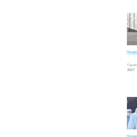
Продю
Год в
2017
Продю