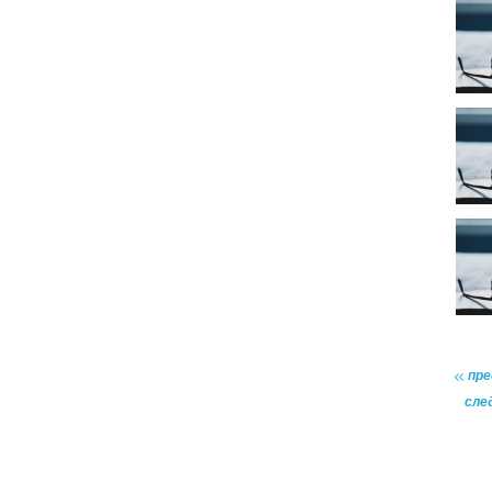
пр
сле