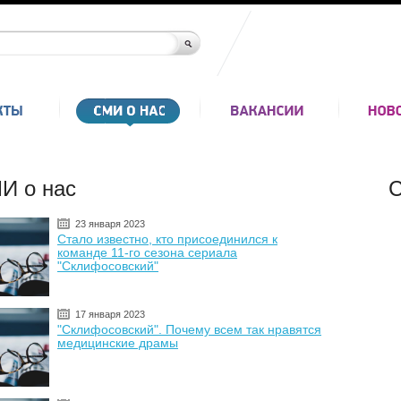
И о нас
С
23 января 2023
Стало известно, кто присоединился к
команде 11-го сезона сериала
"Склифосовский"
17 января 2023
"Склифосовский". Почему всем так нравятся
медицинские драмы