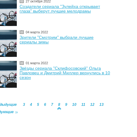
27 октября 2022
Создатели сериала "Зулейха открывает
глаза" выберут лучшие мелодрамы
04 марта 2022
Зрители "Смотрим" выбрали лучшие
сериалы зимы
01 марта 2022
Звёзды сериала "Склифосовский" Ольга
Павловец и Дмитрий Миллер вернулись в 10
сезон
едыдущие
3
4
5
6
7
8
9
10
11
12
13
дующие