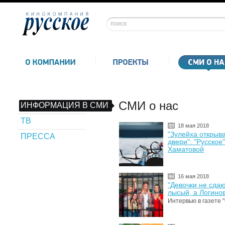
СМИ о нас
ИНФОРМАЦИЯ В СМИ
ТВ
18 мая 2018
"Зулейха открыва
ПРЕССА
двери": "Русское
Хаматовой
16 мая 2018
"Девочки не сда
лысый, а Логино
Интервью в газете 