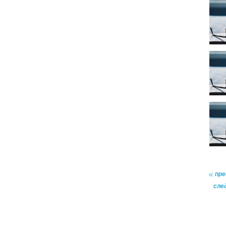
пр
сле