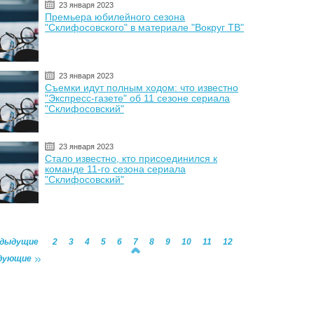
23 января 2023
Премьера юбилейного сезона
"Склифосовского" в материале "Вокруг ТВ"
23 января 2023
Съемки идут полным ходом: что известно
"Экспресс-газете" об 11 сезоне сериала
"Склифосовский"
23 января 2023
Стало известно, кто присоединился к
команде 11-го сезона сериала
"Склифосовский"
едыдущие
2
3
4
5
6
7
8
9
10
11
12
дующие