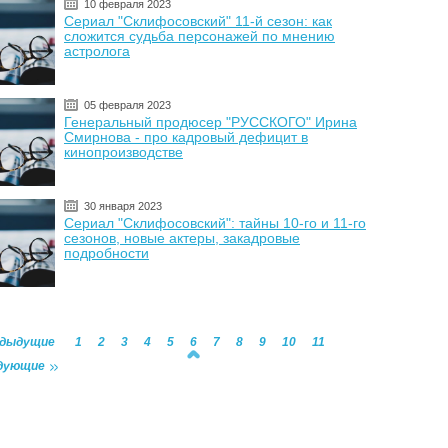
10 февраля 2023
Сериал "Склифосовский" 11-й сезон: как
сложится судьба персонажей по мнению
астролога
05 февраля 2023
Генеральный продюсер "РУССКОГО" Ирина
Смирнова - про кадровый дефицит в
кинопроизводстве
30 января 2023
Сериал "Склифосовский": тайны 10-го и 11-го
сезонов, новые актеры, закадровые
подробности
едыдущие
1
2
3
4
5
6
7
8
9
10
11
дующие