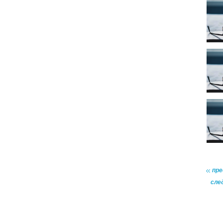
пр
сле