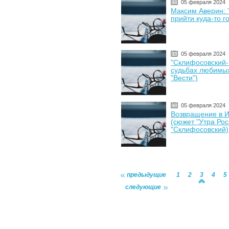
05 февраля 2024
Максим Аверин: 
прийти куда-то г
05 февраля 2024
"Склифосовский-
судьбах любимых
"Вести")
05 февраля 2024
Возвращение в И
(сюжет "Утра Рос
"Склифосовский)
предыдущие
1
2
3
4
5
следующие