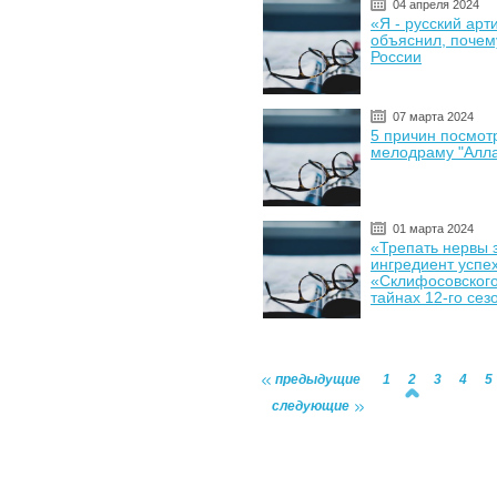
04 апреля 2024
«Я - русский арт
объяснил, почему
России
07 марта 2024
5 причин посмот
мелодраму "Алла
01 марта 2024
«Трепать нервы 
ингредиент успе
«Склифосовского
тайнах 12-го сез
предыдущие
1
2
3
4
5
следующие