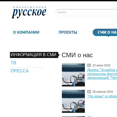
СМИ о нас
ИНФОРМАЦИЯ В СМИ
ТВ
23 июня 2019
Драма "Зулейха о
ПРЕССА
лауреатом фести
экранизаций "Чит
28 апреля 2019
"На краю" в обз