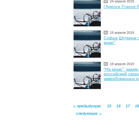
24 апреля 2019
l'Agence France-
19 апреля 2019
Софья Шуткина о
краю"
18 апреля 2019
"На краю": каки
российский сери
завербованных в
предыдущие
15
16
17
1
следующие