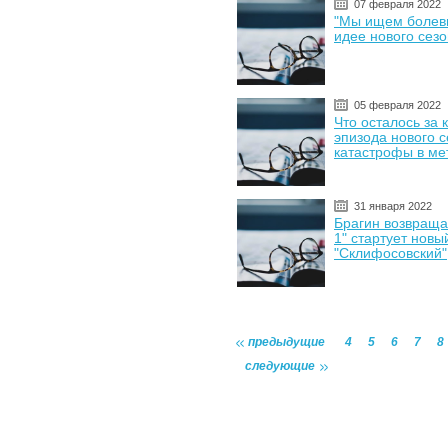
07 февраля 2022
"Мы ищем болевы
идее нового сез
05 февраля 2022
Что осталось за
эпизода нового с
катастрофы в ме
31 января 2022
Брагин возвраща
1" стартует новы
"Склифосовский"
предыдущие
4
5
6
7
8
следующие