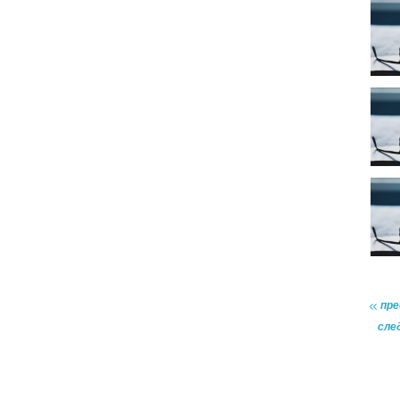
пр
сле