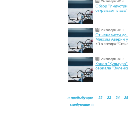
24 января 2019
Обзор "Индустри
открывает глаза"
23 января 2019
От ненависти до
Максим Аверин у
КП о звездах "Скли
23 января 2019
Канал "Культура
сериала "Зулейха
предыдущие
22
23
24
2
следующие