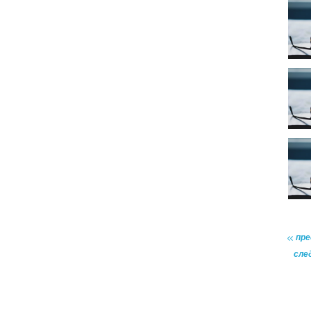
пр
сле