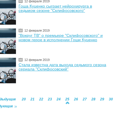
12 февраля 2019
Гоша Куценко сыграет нейрохирурга в
седьмом сезоне "Склифосовского"
12 февраля 2019
"Вокруг ТВ" о премьере "Склифосовского" и
новом герое в исполнении Гоши Куценко
12 февраля 2019
Стала известна дата выхода седьмого сезона
сериала "Склифосовский"
едыдущие
20
21
22
23
24
25
26
27
28
29
30
дующие