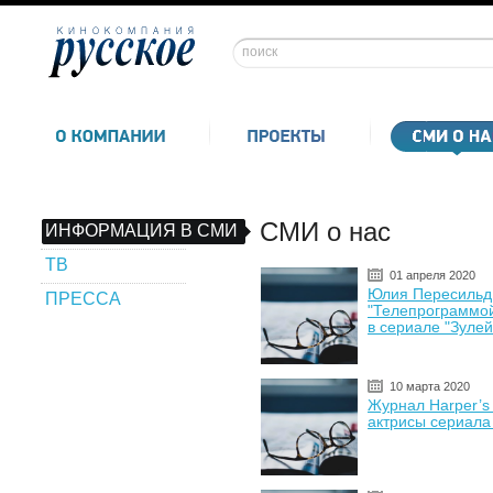
СМИ о нас
ИНФОРМАЦИЯ В СМИ
ТВ
01 апреля 2020
Юлия Пересильд
ПРЕССА
"Телепрограммой
в сериале "Зулей
10 марта 2020
Журнал Harper’s
актрисы сериала