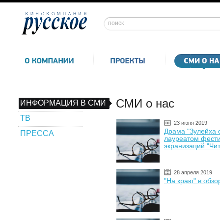
СМИ о нас
ИНФОРМАЦИЯ В СМИ
ТВ
23 июня 2019
Драма "Зулейха о
ПРЕССА
лауреатом фести
экранизаций "Чит
28 апреля 2019
"На краю" в обз