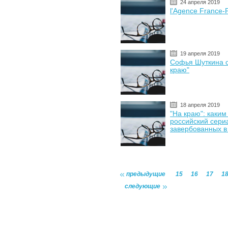
24 апреля 2019
l'Agence France-
19 апреля 2019
Софья Шуткина о
краю"
18 апреля 2019
"На краю": каки
российский сери
завербованных в
предыдущие
15
16
17
1
следующие