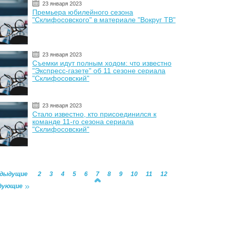
23 января 2023
Премьера юбилейного сезона
"Склифосовского" в материале "Вокруг ТВ"
23 января 2023
Съемки идут полным ходом: что известно
"Экспресс-газете" об 11 сезоне сериала
"Склифосовский"
23 января 2023
Стало известно, кто присоединился к
команде 11-го сезона сериала
"Склифосовский"
едыдущие
2
3
4
5
6
7
8
9
10
11
12
дующие