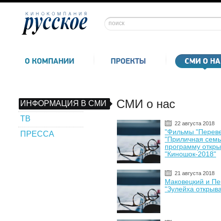
СМИ о нас
ИНФОРМАЦИЯ В СМИ
ТВ
22 августа 2018
"Фильмы "Переве
ПРЕССА
"Приличная семь
программу откры
"Киношок-2018"
21 августа 2018
Маковецкий и Пе
"Зулейха открыва