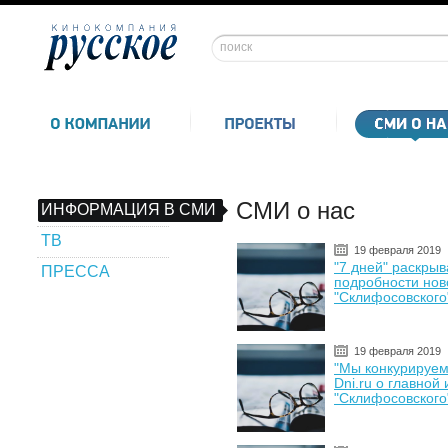
СМИ о нас
ИНФОРМАЦИЯ В СМИ
ТВ
19 февраля 2019
"7 дней" раскры
ПРЕССА
подробности нов
"Склифосовского
19 февраля 2019
"Мы конкурируем
Dni.ru о главной
"Склифосовского