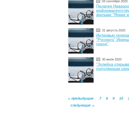
03 сентября 2020
Пелагея Невзоро
информагентству
фильме "Яркие к
31 августа 2020
Интервью генер
"Русского" Ирин
город"
30 июля 2020
"Зулейха открыв
популярным сер
предыдущие
7
8
9
10
следующие