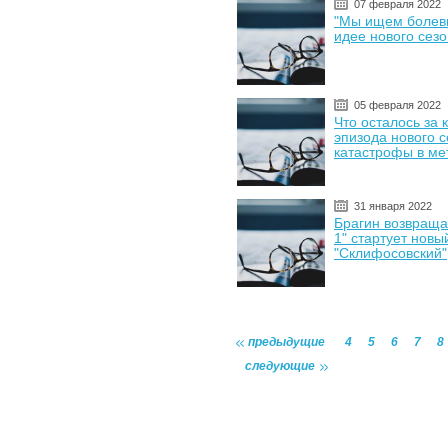
07 февраля 2022
"Мы ищем болевы
идее нового сез
05 февраля 2022
Что осталось за
эпизода нового с
катастрофы в ме
31 января 2022
Брагин возвраща
1" стартует новы
"Склифосовский"
предыдущие
4
5
6
7
8
следующие