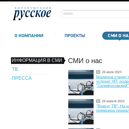
СМИ о нас
ИНФОРМАЦИЯ В СМИ
ТВ
26 июля 2023
Мадянов станет 
ПРЕССА
устроит ЧП: под
"Склифосовский" 
28 апреля 2023
"Вокруг ТВ": На 
премьера сериал