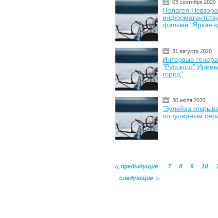
03 сентября 2020
Пелагея Невзоро
информагентству
фильме "Яркие к
31 августа 2020
Интервью генер
"Русского" Ирин
город"
30 июля 2020
"Зулейха открыв
популярным сер
предыдущие
7
8
9
10
следующие