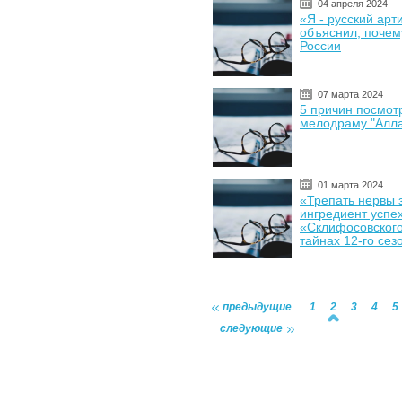
04 апреля 2024
«Я - русский арт
объяснил, почему
России
07 марта 2024
5 причин посмот
мелодраму "Алла
01 марта 2024
«Трепать нервы 
ингредиент успе
«Склифосовского
тайнах 12-го сез
предыдущие
1
2
3
4
5
следующие