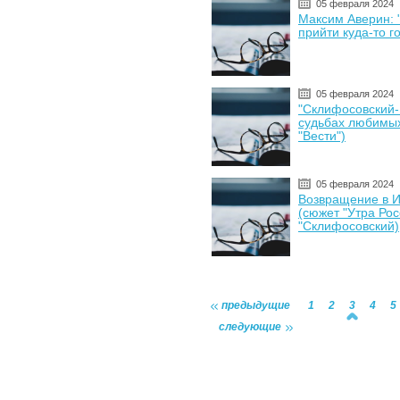
05 февраля 2024
Максим Аверин: 
прийти куда-то г
05 февраля 2024
"Склифосовский-
судьбах любимых
"Вести")
05 февраля 2024
Возвращение в И
(сюжет "Утра Рос
"Склифосовский)
предыдущие
1
2
3
4
5
следующие