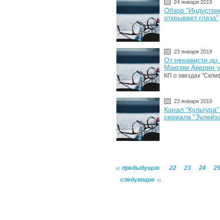
24 января 2019
Обзор "Индустри
открывает глаза"
23 января 2019
От ненависти до
Максим Аверин у
КП о звездах "Скли
23 января 2019
Канал "Культура
сериала "Зулейха
предыдущие
22
23
24
2
следующие