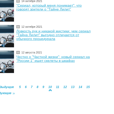
14 октября 2021
"Сериал, который меня понимает": что
говорят зрители о "Тайне Лилит"
12 октября 2021
Ловкость рук и никакой мистики: чем сериал
"Тайна Лилит" выгодно отличается от
обычного процедурала
12 августа 2021
Честно о "Частной жизни": новый сериал на
"России 1" ищет скелеты в шкафах
едыдущие
5
6
7
8
9
10
11
12
13
14
15
дующие