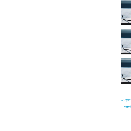
пр
сле