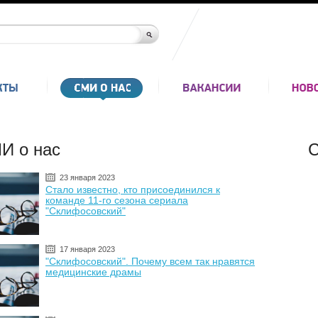
И о нас
С
23 января 2023
Стало известно, кто присоединился к
команде 11-го сезона сериала
"Склифосовский"
17 января 2023
"Склифосовский". Почему всем так нравятся
медицинские драмы