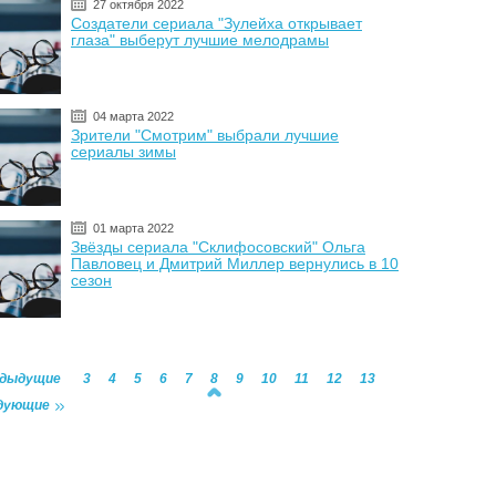
27 октября 2022
Создатели сериала "Зулейха открывает
глаза" выберут лучшие мелодрамы
04 марта 2022
Зрители "Смотрим" выбрали лучшие
сериалы зимы
01 марта 2022
Звёзды сериала "Склифосовский" Ольга
Павловец и Дмитрий Миллер вернулись в 10
сезон
едыдущие
3
4
5
6
7
8
9
10
11
12
13
дующие