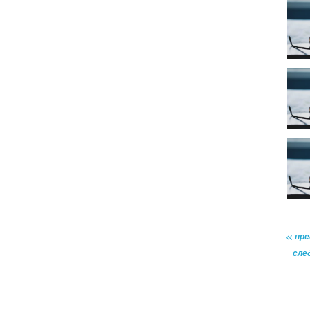
пр
сле