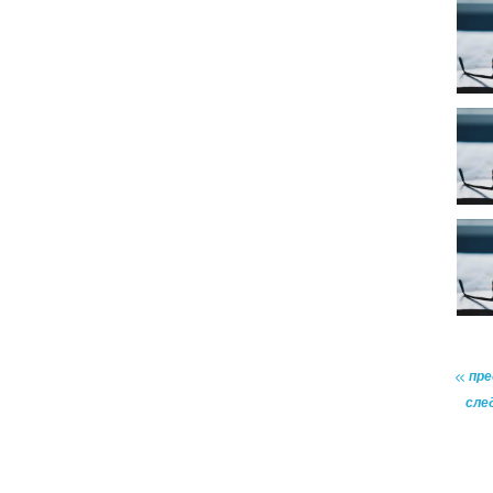
пр
сле