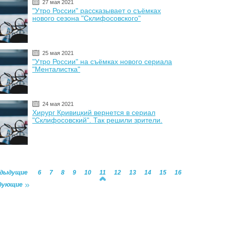
27 мая 2021
"Утро России" рассказывает о съёмках
нового сезона "Склифосовского"
25 мая 2021
"Утро России" на съёмках нового сериала
"Менталистка"
24 мая 2021
Хирург Кривицкий вернется в сериал
"Склифосовский". Так решили зрители.
едыдущие
6
7
8
9
10
11
12
13
14
15
16
дующие